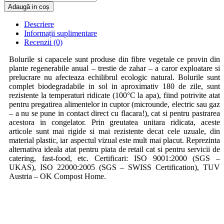
Adaugă in coș
Descriere
Informații suplimentare
Recenzii (0)
Bolurile si capacele sunt produse din fibre vegetale ce provin din
plante regenerabile anual – trestie de zahar – a caror exploatare si
prelucrare nu afecteaza echilibrul ecologic natural. Bolurile sunt
complet biodegradabile in sol in aproximativ 180 de zile, sunt
rezistente la temperaturi ridicate (100°C la apa), fiind potrivite atat
pentru pregatirea alimentelor in cuptor (microunde, electric sau gaz
– a nu se pune in contact direct cu flacara!), cat si pentru pastrarea
acestora in congelator. Prin greutatea unitara ridicata, aceste
articole sunt mai rigide si mai rezistente decat cele uzuale, din
material plastic, iar aspectul vizual este mult mai placut. Reprezinta
alternativa ideala atat pentru piata de retail cat si pentru servicii de
catering, fast-food, etc. Certificari: ISO 9001:2000 (SGS –
UKAS), ISO 22000:2005 (SGS – SWISS Certification), TUV
Austria – OK Compost Home.