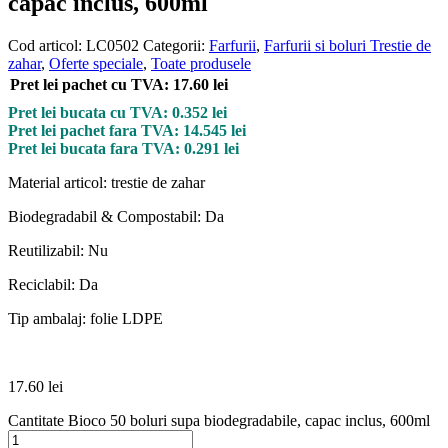
capac inclus, 600ml
Cod articol:
LC0502
Categorii:
Farfurii
,
Farfurii si boluri Trestie de
zahar
,
Oferte speciale
,
Toate produsele
Pret lei pachet cu TVA: 17.60 lei
Pret lei bucata cu TVA: 0.352 lei
Pret lei pachet fara TVA: 14.545 lei
Pret lei bucata fara TVA: 0.291 lei
Material articol: trestie de zahar
Biodegradabil & Compostabil: Da
Reutilizabil: Nu
Reciclabil: Da
Tip ambalaj: folie LDPE
17.60
lei
Cantitate Bioco 50 boluri supa biodegradabile, capac inclus, 600ml