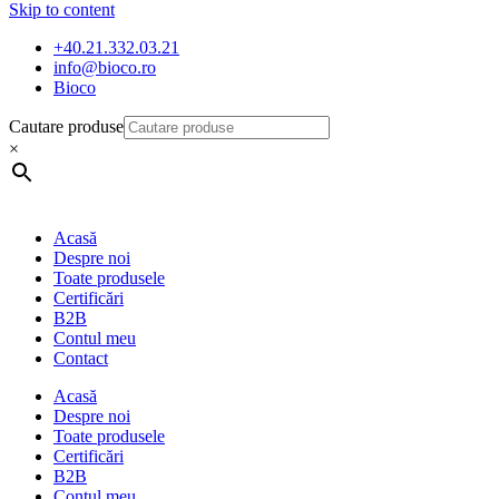
Skip to content
+40.21.332.03.21
info@bioco.ro
Bioco
Cautare produse
×
Acasă
Despre noi
Toate produsele
Certificări
B2B
Contul meu
Contact
Acasă
Despre noi
Toate produsele
Certificări
B2B
Contul meu