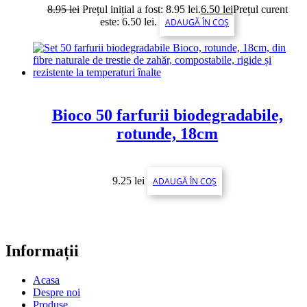
8.95
lei
Prețul inițial a fost: 8.95 lei.
6.50
lei
Prețul curent
este: 6.50 lei.
ADAUGĂ ÎN COȘ
Bioco 50 farfurii biodegradabile,
rotunde, 18cm
9.25
lei
ADAUGĂ ÎN COȘ
Informații
Acasa
Despre noi
Produse