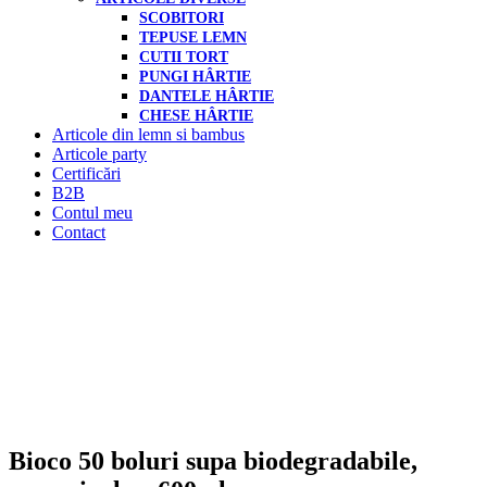
SCOBITORI
TEPUSE LEMN
CUTII TORT
PUNGI HÂRTIE
DANTELE HÂRTIE
CHESE HÂRTIE
Articole din lemn si bambus
Articole party
Certificări
B2B
Contul meu
Contact
Bioco 50 boluri supa biodegradabile,