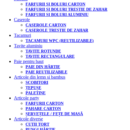
FARFURII SI BOLURI CARTON
FARFURII SI BOLURI TRESTIE DE ZAHAR
FARFURII SI BOLURI ALUMINIU
Caserole
CASEROLE CARTON
CASEROLE TRESTIE DE ZAHAR
Tacamuri
TACAMURI WPC (REUTILIZABILE)
Tavite aluminiu
TAVITE ROTUNDE
TAVITE RECTANGULARE
Paie pentru baut
PAIE DIN HÂRTIE
PAIE REUTILIZABILE
Articole din lemn si bambus
SCOBITORI
ȚEPUȘE
PALETINE
Articole party
FARFURII CARTON
PAHARE CARTON
ȘERVEȚELE / FEȚE DE MASĂ
Articole diverse
CUTII TORT
PUNGI HÂRTIE