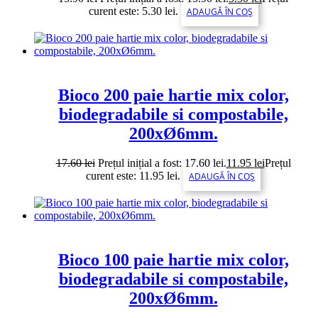
curent este: 5.30 lei.
ADAUGĂ ÎN COȘ
Bioco 200 paie hartie mix color,
biodegradabile si compostabile,
200xØ6mm.
17.60
lei
Prețul inițial a fost: 17.60 lei.
11.95
lei
Prețul
curent este: 11.95 lei.
ADAUGĂ ÎN COȘ
Bioco 100 paie hartie mix color,
biodegradabile si compostabile,
200xØ6mm.