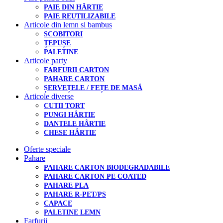
PAIE DIN HÂRTIE
PAIE REUTILIZABILE
Articole din lemn si bambus
SCOBITORI
ȚEPUȘE
PALETINE
Articole party
FARFURII CARTON
PAHARE CARTON
ȘERVEȚELE / FEȚE DE MASĂ
Articole diverse
CUTII TORT
PUNGI HÂRTIE
DANTELE HÂRTIE
CHESE HÂRTIE
Oferte speciale
Pahare
PAHARE CARTON BIODEGRADABILE
PAHARE CARTON PE COATED
PAHARE PLA
PAHARE R-PET/PS
CAPACE
PALETINE LEMN
Farfurii