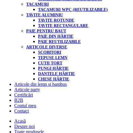
TACAMURI
TACAMURI WPC (REUTILIZABILE)
TAVITE ALUMINIU
TAVITE ROTUNDE
TAVITE RECTANGULARE
PAIE PENTRU BAUT
PAIE DIN HÂRTIE
PAIE REUTILIZABILE
ARTICOLE DIVERSE
SCOBITORI
TEPUSE LEMN
CUTII TORT
PUNGI HÂRTIE
DANTELE HÂRTIE
CHESE HÂRTIE
Articole din lemn si bambus
Articole party
Certificări
B2B
Contul meu
Contact
Acasă
Despre noi
Toate produsele