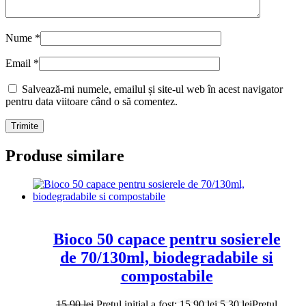
Nume
*
Email
*
Salvează-mi numele, emailul și site-ul web în acest navigator
pentru data viitoare când o să comentez.
Produse similare
Bioco 50 capace pentru sosierele
de 70/130ml, biodegradabile si
compostabile
15.90
lei
Prețul inițial a fost: 15.90 lei.
5.30
lei
Prețul